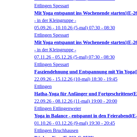
Ettlingen Spessart
Mit Yoga entspannt ins Wochenende starten!
E-2
- in der Kleingruppe -
05.09.26 - 10.10.26
(5-mal)
07:30
- 08:30
Ettlingen Spessart
Mit Yoga entspannt ins Wochenende starten!
E-2
- in der Kleingruppe -
07.11.26 - 05.12.26
(5-mal)
07:30
- 08:30
Ettlingen Spessart
Fasziendehnung und Entspannung mit Yin Yoga
22.09.26 - 15.12.26
(10-mal)
18:30
- 19:45
Ettlingen
Hatha-Yoga für Anfänger und Fortgeschrittene
E
22.09.26 - 08.12.26
(11-mal)
19:00
- 20:00
Ettlingen Ettlingenweier
Yoga in Balance - entspannt in den Feierabend
E
01.10.26 - 03.12.26
(9-mal)
19:30
- 20:45
Ettlingen Bruchhausen