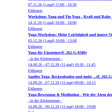
07.11.26
(1-mal)
15:00
- 16:30
Ettlingen
Workshop: Yang und Yin Yoga - Kraft und Ruhe 
14.11.26
(1-mal)
16:00
- 18:00
Ettlingen
Yoga-Workshop: Mehr Leichtigkeit und innere St
05.12.26
(1-mal)
10:00
- 13:00
Ettlingen
Yoga für Einsteiger
E-262-G-0506
- in der Kleingruppe -
14.09.26 - 07.12.26
(11-mal)
10:30
- 11:45
Ettlingen
Sanftes Yoga, Beckenboden und mehr ...
E-262-G
14.09.26 - 07.12.26
(11-mal)
09:00
- 10:15
Ettlingen
Yoga-Bewegung & Meditation - Wie der Atem den 
- in der Kleingruppe -
16.09.26 - 09.12.26
(11-mal)
18:00
- 19:00