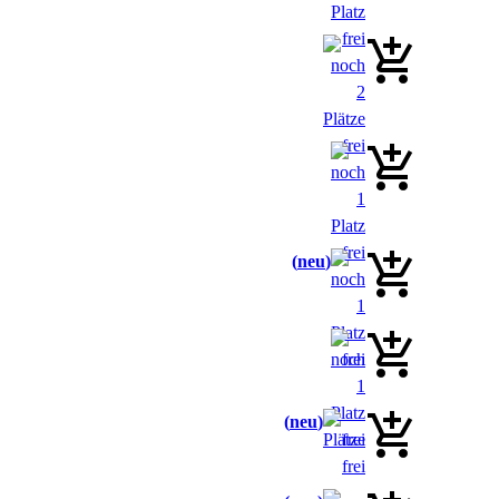
neu
neu