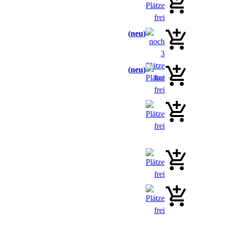
neu
neu