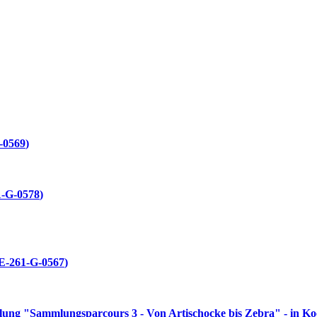
-0569
1-G-0578
E-261-G-0567
ellung "Sammlungsparcours 3 - Von Artischocke bis Zebra" - in K