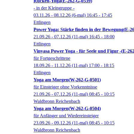
Rücken-Yoga
E-262-G-0539
- in der Kleingruppe -
03.11.26 - 08.12.26
(6-mal)
16:45
- 17:45
Ettlingen
Power Yoga: Stärke finden in der Bewegung
E-2
21.09.26 - 07.12.26
(11-mal)
16:45
- 18:00
Ettlingen
Vinyasa Power Yoga - für Seele und Figur -
E-26
für Fortgeschrittene
18.09.26 - 11.12.26
(11-mal)
17:00
- 18:15
Ettlingen
Yoga am Morgen
W-262-G-0501
für Einsteiger ohne Vorkenntnisse
21.09.26 - 07.12.26
(11-mal)
08:45
- 10:15
Waldbronn Reichenbach
Yoga am Morgen
W-262-G-0504
für Anfänger und Wiedereinsteiger
23.09.26 - 09.12.26
(11-mal)
08:45
- 10:15
Waldbronn Reichenbach