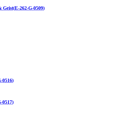
 Geist
E-262-G-0509
G-0516
G-0517