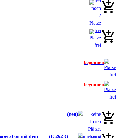
neu
ooperation mit dem
E-262-G-