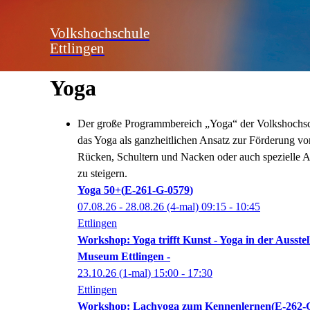
Volkshochschule
Ettlingen
Yoga
Der große Programmbereich „Yoga“ der Volkshochschu
das Yoga als ganzheitlichen Ansatz zur Förderung vo
Rücken, Schultern und Nacken oder auch spezielle A
zu steigern.
Yoga 50+
E-261-G-0579
07.08.26 - 28.08.26
(4-mal)
09:15
- 10:45
Ettlingen
Workshop: Yoga trifft Kunst - Yoga in der Ausst
Museum Ettlingen -
23.10.26
(1-mal)
15:00
- 17:30
Ettlingen
Workshop: Lachyoga zum Kennenlernen
E-262-