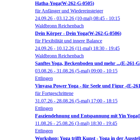
Hatha-Yoga
W-262-G-0505
für Anfänger und Wiedereinsteiger
24.09.26 - 03.12.26
(10-mal)
08:45
- 10:15
Waldbronn Reichenbach
Dein Körper - Dein Yoga
W-262-G-0506
für Flexibilität und innere Balance
24.09.26 - 10.12.26
(11-mal)
18:30
- 19:45
Waldbronn Reichenbach
Sanftes Yoga, Beckenboden und mehr ...
E-261-G
03.08.26 - 31.08.26
(5-mal)
09:00
- 10:15
Ettlingen
Vinyasa Power Yoga - für Seele und Figur -
E-26
für Fortgeschrittene
31.07.26 - 28.08.26
(5-mal)
17:00
- 18:15
Ettlingen
Fasziendehnung und Entspannung mit Yin Yoga
11.08.26 - 25.08.26
(3-mal)
18:30
- 19:45
Ettlingen
Workshop: Yoga trifft Kunst - Yoga in der Ausst