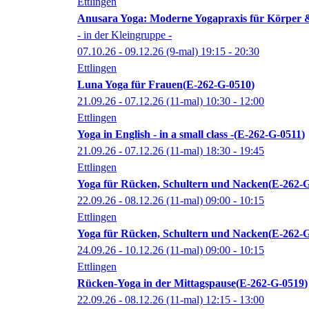
Ettlingen
Anusara Yoga: Moderne Yogapraxis für Körper &
- in der Kleingruppe -
07.10.26 - 09.12.26
(9-mal)
19:15
- 20:30
Ettlingen
Luna Yoga für Frauen
E-262-G-0510
21.09.26 - 07.12.26
(11-mal)
10:30
- 12:00
Ettlingen
Yoga in English - in a small class -
E-262-G-0511
21.09.26 - 07.12.26
(11-mal)
18:30
- 19:45
Ettlingen
Yoga für Rücken, Schultern und Nacken
E-262-
22.09.26 - 08.12.26
(11-mal)
09:00
- 10:15
Ettlingen
Yoga für Rücken, Schultern und Nacken
E-262-
24.09.26 - 10.12.26
(11-mal)
09:00
- 10:15
Ettlingen
Rücken-Yoga in der Mittagspause
E-262-G-0519
22.09.26 - 08.12.26
(11-mal)
12:15
- 13:00