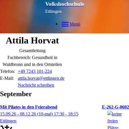
Volkshochschule
Ettlingen
Menü
Attila
Horvat
Gesamtleitung
Fachbereich: Gesundheit in
Waldbronn und in den Ortsteilen
Telefon:
+49 7243 101-224
E-Mail:
attila.horvat@ettlingen.de
Nachricht schreiben
September
Mit Pilates in den Feierabend
E-262-G-0602
15.09.26 - 08.12.26
(10-mal)
17:30
- 18:15
Ettlingen