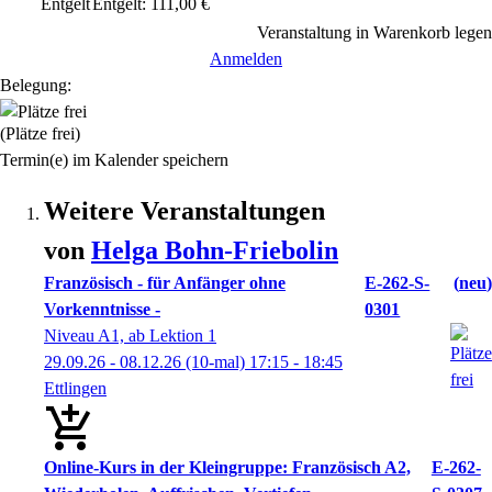
Entgelt
Entgelt: 111,00 €
Veranstaltung in Warenkorb legen
Anmelden
Belegung:
(Plätze frei)
Termin(e) im Kalender speichern
Weitere Veranstaltungen
von
Helga
Bohn-Friebolin
Französisch - für Anfänger ohne
E-262-S-
neu
Vorkenntnisse -
0301
Niveau A1, ab Lektion 1
29.09.26 - 08.12.26
(10-mal)
17:15
- 18:45
Ettlingen
Online-Kurs in der Kleingruppe: Französisch A2,
E-262-