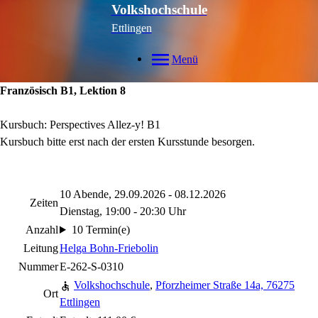
Volkshochschule
Ettlingen
Menü
Französisch B1, Lektion 8
Kursbuch: Perspectives Allez-y! B1
Kursbuch bitte erst nach der ersten Kursstunde besorgen.
10 Abende, 29.09.2026 - 08.12.2026
Zeiten
Dienstag, 19:00 - 20:30 Uhr
Anzahl
10 Termin(e)
Leitung
Helga Bohn-Friebolin
Nummer
E-262-S-0310
Volkshochschule
,
Pforzheimer Straße 14a, 76275
Ort
Ettlingen