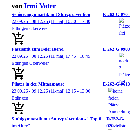
von
Irmi
Vater
Seniorengymnastik mit Sturzprävention
E-262-G-0701
22.09.26 - 08.12.26
(11-mal)
16:30
- 17:30
Ettlingen Oberweier
Faszienfit zum Feierabend
E-262-G-0903
22.09.26 - 08.12.26
(11-mal)
17:45
- 18:45
Ettlingen Oberweier
Pilates in der Mittagspause
E-262-G-0613
23.09.26 - 09.12.26
(11-mal)
12:15
- 13:00
Ettlingen
Stuhlgymnastik mit Sturzprävention - "Top fit
E-262-G-
im Alter"
0702