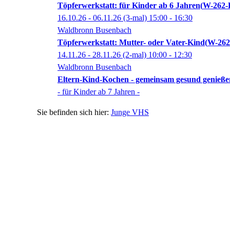
Töpferwerkstatt: für Kinder ab 6 Jahren
W-262-
16.10.26 - 06.11.26
(3-mal)
15:00
- 16:30
Waldbronn Busenbach
Töpferwerkstatt: Mutter- oder Vater-Kind
W-262
14.11.26 - 28.11.26
(2-mal)
10:00
- 12:30
Waldbronn Busenbach
Eltern-Kind-Kochen - gemeinsam gesund genieße
- für Kinder ab 7 Jahren -
Junge VHS