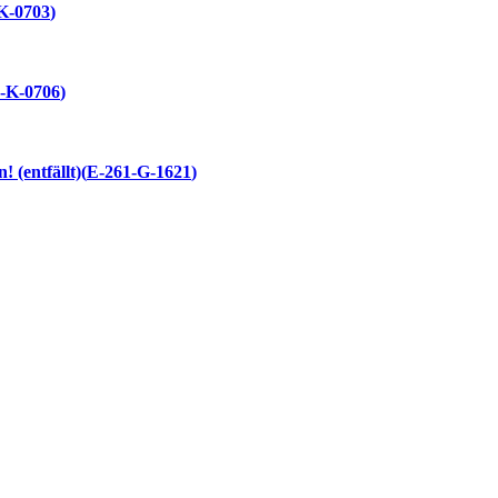
K-0703
-K-0706
n!
(entfällt)
E-261-G-1621