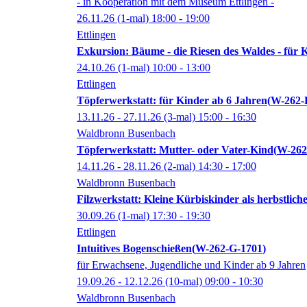
- in Kooperation mit dem Museum Ettlingen -
26.11.26
(1-mal)
18:00
- 19:00
Ettlingen
Exkursion: Bäume - die Riesen des Waldes - für 
24.10.26
(1-mal)
10:00
- 13:00
Ettlingen
Töpferwerkstatt: für Kinder ab 6 Jahren
W-262-
13.11.26 - 27.11.26
(3-mal)
15:00
- 16:30
Waldbronn Busenbach
Töpferwerkstatt: Mutter- oder Vater-Kind
W-262
14.11.26 - 28.11.26
(2-mal)
14:30
- 17:00
Waldbronn Busenbach
Filzwerkstatt: Kleine Kürbiskinder als herbstlic
30.09.26
(1-mal)
17:30
- 19:30
Ettlingen
Intuitives Bogenschießen
W-262-G-1701
für Erwachsene, Jugendliche und Kinder ab 9 Jahren
19.09.26 - 12.12.26
(10-mal)
09:00
- 10:30
Waldbronn Busenbach