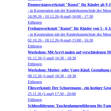
Donnerstagswerkstatt "Kunst" für Kinder ab 9 
- in Kooperation mit der Kinderkunstschule des Mus
24.09.26 - 10.12.26
(6-mal)
16:00
- 17:30
Ettlingen
Freitagswerkstatt "Kunst" für Kinder von 5 - 6 
- in Kooperation mit der Kinderkunstschule des Mus
02.10.26 - 18.12.26
(6-mal)
15:00
- 16:30
Ettlingen
Workshop: Mit Acryl malen auf verschiedenen Ma
01.12.26
(1-mal)
16:30
- 18:30
Ettlingen
Workshop: Mutter- oder Vater-Kind: Gestaltung e
08.12.26
(1-mal)
16:30
- 18:30
Ettlingen
Filzwerkstatt: Der Schneemann - ein lustiger Ges
25.11.26
(1-mal)
17:30
- 20:00
Ettlingen
Schlossführung: Taschenlampenführung für Fami