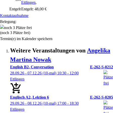
Ettlingen
,
Entgelt
Entgelt: 48,00 €
Kontaktaufnahme
Belegung:
(noch 3 Plätze frei)
Termin(e) im Kalender speichern
Weitere Veranstaltungen von
Angelika
Martina
Nowak
English B2, Conversation
E-262-S-0212
28.09.26 - 07.12.26
(10-mal)
10:30
- 12:00
Ettlingen
Englisch A2, Lektion 6
E-262-S-0205
29.09.26 - 08.12.26
(10-mal)
17:00
- 18:30
Ettlingen