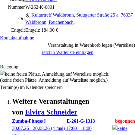
Nummer
W-262-K-0801
Kulturtreff Waldbronn
,
Stuttgarter Straße 25 a, 76337
Ort
Waldbronn, Reichenbach
,
Entgelt
Entgelt: 184,00 €
Kontaktaufnahme
Veranstaltung in Warenkorb legen (Warteliste)
Jetzt in Warteliste eintragen
Belegung:
(keine freien Plätze. Anmeldung auf Warteliste möglich.)
Termin(e) im Kalender speichern
Weitere Veranstaltungen
von
Elvira
Schneider
Zumba-Fitness®
E-261-G-1313
30.07.26 - 20.08.26
(4-mal)
17:00
- 18:00