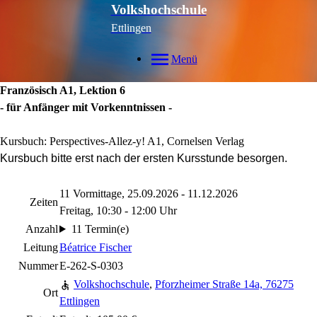
Volkshochschule
Ettlingen
Menü
Französisch A1, Lektion 6
- für Anfänger mit Vorkenntnissen -
Kursbuch: Perspectives-Allez-y! A1, Cornelsen Verlag
Kursbuch bitte erst nach der ersten Kursstunde besorgen.
11 Vormittage, 25.09.2026 - 11.12.2026
Zeiten
Freitag, 10:30 - 12:00 Uhr
Anzahl
11 Termin(e)
Leitung
Béatrice Fischer
Nummer
E-262-S-0303
Volkshochschule
,
Pforzheimer Straße 14a, 76275
Ort
Ettlingen