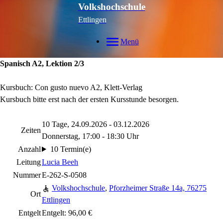
Volkshochschule
Ettlingen
Menü
Spanisch A2, Lektion 2/3
Kursbuch: Con gusto nuevo A2, Klett-Verlag
Kursbuch bitte erst nach der ersten Kursstunde besorgen.
10 Tage, 24.09.2026 - 03.12.2026
Zeiten
Donnerstag, 17:00 - 18:30 Uhr
Anzahl
10 Termin(e)
Leitung
Lucia Beeh
Nummer
E-262-S-0508
Volkshochschule
,
Pforzheimer Straße 14a, 76275
Ort
Ettlingen
Entgelt
Entgelt: 96,00 €