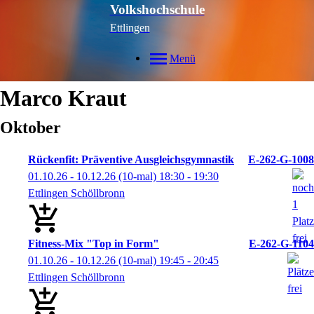
Volkshochschule
Ettlingen
Menü
Marco
Kraut
Oktober
Rückenfit: Präventive Ausgleichsgymnastik
E-262-G-1008
01.10.26 - 10.12.26
(10-mal)
18:30
- 19:30
Ettlingen Schöllbronn
Fitness-Mix "Top in Form"
E-262-G-1104
01.10.26 - 10.12.26
(10-mal)
19:45
- 20:45
Ettlingen Schöllbronn