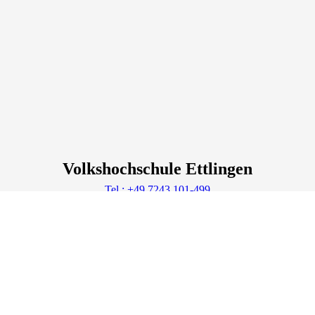
Volkshochschule Ettlingen
Tel.: +49 7243 101-499
vhs@ettlingen.de
Lage & Routenplaner