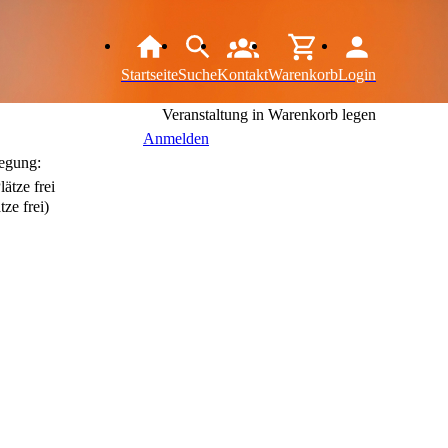
Startseite
Suche
Kontakt
Warenkorb
Login
Veranstaltung in Warenkorb legen
Anmelden
egung:
tze frei)