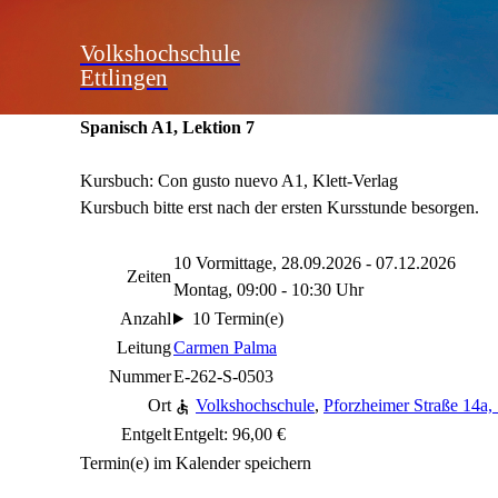
Volkshochschule
Ettlingen
Spanisch A1, Lektion 7
Kursbuch: Con gusto nuevo A1, Klett-Verlag
Kursbuch bitte erst nach der ersten Kursstunde besorgen.
10 Vormittage, 28.09.2026 - 07.12.2026
Zeiten
Montag, 09:00 - 10:30 Uhr
Anzahl
10 Termin(e)
Leitung
Carmen Palma
Nummer
E-262-S-0503
Ort
Volkshochschule
,
Pforzheimer Straße 14a,
Entgelt
Entgelt: 96,00 €
Termin(e) im Kalender speichern