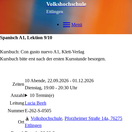
Volkshochschule
Ettlingen
Menü
Spanisch A1, Lektion 9/10
Kursbuch: Con gusto nuevo A1, Klett-Verlag
Kursbuch bitte erst nach der ersten Kursstunde besorgen.
10 Abende, 22.09.2026 - 01.12.2026
Zeiten
Dienstag, 19:00 - 20:30 Uhr
Anzahl
10 Termin(e)
Leitung
Lucia Beeh
Nummer
E-262-S-0505
Volkshochschule
,
Pforzheimer Straße 14a, 76275
Ort
Ettlingen