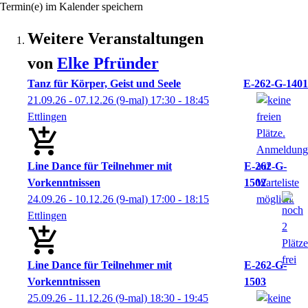
Termin(e) im Kalender speichern
Weitere Veranstaltungen
von
Elke
Pfründer
Tanz für Körper, Geist und Seele
E-262-G-1401
21.09.26 - 07.12.26
(9-mal)
17:30
- 18:45
Ettlingen
Line Dance für Teilnehmer mit
E-262-G-
Vorkenntnissen
1502
24.09.26 - 10.12.26
(9-mal)
17:00
- 18:15
Ettlingen
Line Dance für Teilnehmer mit
E-262-G-
Vorkenntnissen
1503
25.09.26 - 11.12.26
(9-mal)
18:30
- 19:45