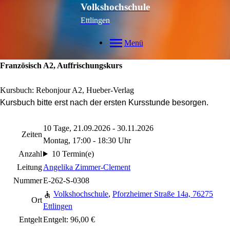
Volkshochschule
Ettlingen
Menü
Französisch A2, Auffrischungskurs
Kursbuch: Rebonjour A2, Hueber-Verlag
Kursbuch bitte erst nach der ersten Kursstunde besorgen.
10 Tage, 21.09.2026 - 30.11.2026
Zeiten
Montag, 17:00 - 18:30 Uhr
Anzahl
10 Termin(e)
Leitung
Angelika Zimmer-Clement
Nummer
E-262-S-0308
Volkshochschule
,
Pforzheimer Straße 14a, 76275
Ort
Ettlingen
Entgelt
Entgelt: 96,00 €