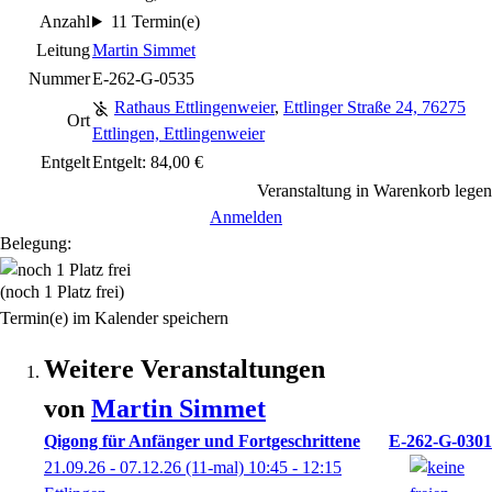
Anzahl
11 Termin(e)
Leitung
Martin Simmet
Nummer
E-262-G-0535
Rathaus Ettlingenweier
,
Ettlinger Straße 24, 76275
Ort
Ettlingen, Ettlingenweier
Entgelt
Entgelt: 84,00 €
Veranstaltung in Warenkorb legen
Anmelden
Belegung:
(noch 1 Platz frei)
Termin(e) im Kalender speichern
Weitere Veranstaltungen
von
Martin
Simmet
Qigong für Anfänger und Fortgeschrittene
E-262-G-0301
21.09.26 - 07.12.26
(11-mal)
10:45
- 12:15