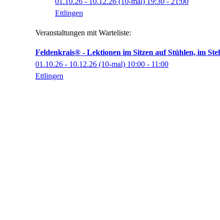
01.10.26 - 10.12.26
(10-mal)
19:30
- 21:00
Ettlingen
Veranstaltungen mit Warteliste:
Feldenkrais® - Lektionen im Sitzen auf Stühlen, im S
01.10.26 - 10.12.26
(10-mal)
10:00
- 11:00
Ettlingen